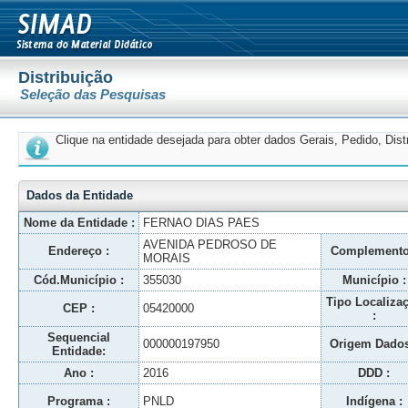
Distribuição
Seleção das Pesquisas
Clique na entidade desejada para obter dados Gerais, Pedido, Dis
Dados da Entidade
Nome da Entidade :
FERNAO DIAS PAES
AVENIDA PEDROSO DE
Endereço :
Complemento
MORAIS
Cód.Município :
355030
Município :
Tipo Localiza
CEP :
05420000
:
Sequencial
000000197950
Origem Dados
Entidade:
Ano :
2016
DDD :
Programa :
PNLD
Indígena :