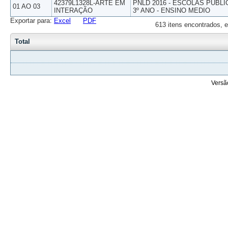
42379L1328L-ARTE EM
PNLD 2016 - ESCOLAS PUBLI
01 AO 03
INTERAÇÃO
3º ANO - ENSINO MEDIO
Exportar para:
Excel
PDF
613 itens encontrados, e
Total
Versã