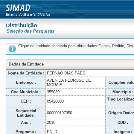
Distribuição
Seleção das Pesquisas
Clique na entidade desejada para obter dados Gerais, Pedido, Dis
Dados da Entidade
Nome da Entidade :
FERNAO DIAS PAES
AVENIDA PEDROSO DE
Endereço :
Complemento
MORAIS
Cód.Município :
355030
Município :
Tipo Localiza
CEP :
05420000
:
Sequencial
000000197950
Origem Dados
Entidade:
Ano :
2016
DDD :
Programa :
PNLD
Indígena :