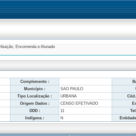
tribuição, Encomenda e Alunado
Complemento :
Ba
Município :
SAO PAULO
Tipo Localização :
URBANA
Cód.
Origem Dados :
CENSO EFETIVADO
Es
DDD :
11
Tel
Indígena :
N
Entidade