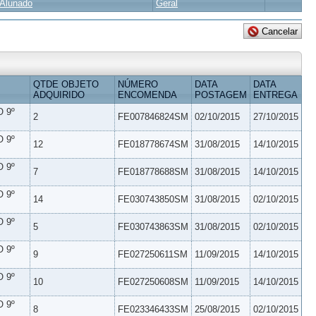
Alunado
Geral
QTDE OBJETO
NÚMERO
DATA
DATA
ADQUIRIDO
ENCOMENDA
POSTAGEM
ENTREGA
 9º
2
FE007846824SM
02/10/2015
27/10/2015
 9º
12
FE018778674SM
31/08/2015
14/10/2015
 9º
7
FE018778688SM
31/08/2015
14/10/2015
 9º
14
FE030743850SM
31/08/2015
02/10/2015
 9º
5
FE030743863SM
31/08/2015
02/10/2015
 9º
9
FE027250611SM
11/09/2015
14/10/2015
 9º
10
FE027250608SM
11/09/2015
14/10/2015
 9º
8
FE023346433SM
25/08/2015
02/10/2015