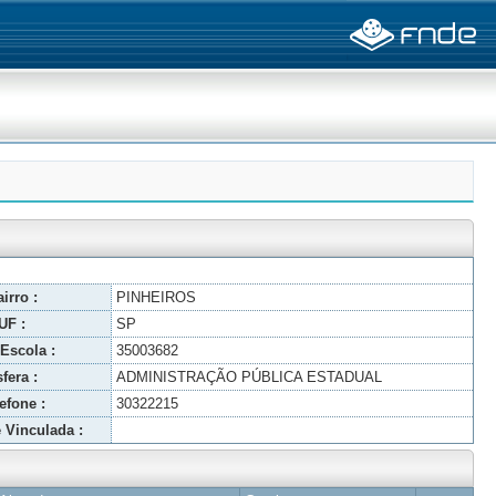
irro :
PINHEIROS
UF :
SP
Escola :
35003682
fera :
ADMINISTRAÇÃO PÚBLICA ESTADUAL
efone :
30322215
 Vinculada :