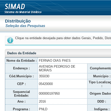
Distribuição
Seleção das Pesquisas
Clique na entidade desejada para obter dados Gerais, Pedido, Dis
Dados da Entidade
Nome da Entidade :
FERNAO DIAS PAES
AVENIDA PEDROSO DE
Endereço :
Complemento
MORAIS
Cód.Município :
355030
Município :
Tipo Localiza
CEP :
05420000
:
Sequencial
000000197950
Origem Dados
Entidade:
Ano :
2016
DDD :
Programa :
PNLD
Indígena :