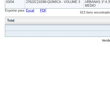
03/04
27622C2103M-QUÍMICA - VOLUME 3
URBANAS 1º A 3
MEDIO
Exportar para:
Excel
PDF
613 itens encontrado
Total
Versã