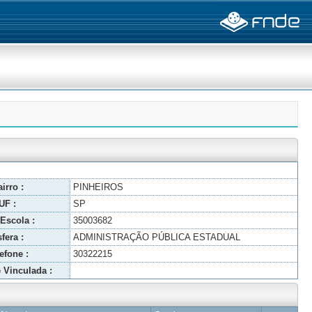
irro :
PINHEIROS
UF :
SP
Escola :
35003682
fera :
ADMINISTRAÇÃO PÚBLICA ESTADUAL
efone :
30322215
 Vinculada :