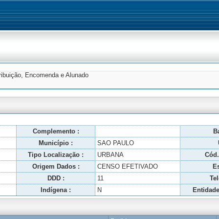
tribuição, Encomenda e Alunado
Complemento :
Ba
Município :
SAO PAULO
Tipo Localização :
URBANA
Cód.
Origem Dados :
CENSO EFETIVADO
Es
DDD :
11
Tel
Indígena :
N
Entidade