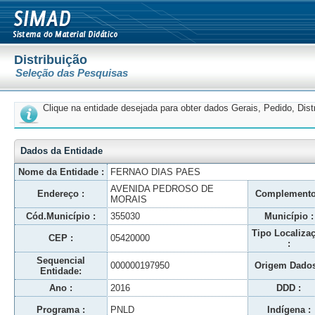
Distribuição
Seleção das Pesquisas
Clique na entidade desejada para obter dados Gerais, Pedido, Dis
Dados da Entidade
Nome da Entidade :
FERNAO DIAS PAES
AVENIDA PEDROSO DE
Endereço :
Complemento
MORAIS
Cód.Município :
355030
Município :
Tipo Localiza
CEP :
05420000
:
Sequencial
000000197950
Origem Dados
Entidade:
Ano :
2016
DDD :
Programa :
PNLD
Indígena :