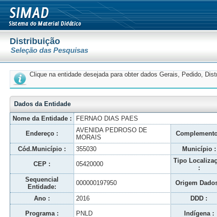
Distribuição
Seleção das Pesquisas
Clique na entidade desejada para obter dados Gerais, Pedido, Dis
Dados da Entidade
Nome da Entidade :
FERNAO DIAS PAES
AVENIDA PEDROSO DE
Endereço :
Complemento
MORAIS
Cód.Município :
355030
Município :
Tipo Localiza
CEP :
05420000
:
Sequencial
000000197950
Origem Dados
Entidade:
Ano :
2016
DDD :
Programa :
PNLD
Indígena :