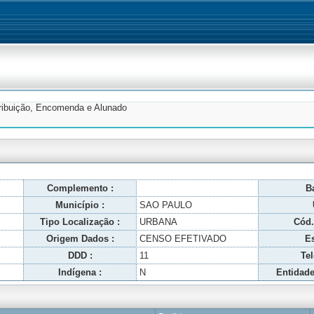
tribuição, Encomenda e Alunado
Complemento :
Ba
Município :
SAO PAULO
Tipo Localização :
URBANA
Cód.
Origem Dados :
CENSO EFETIVADO
Es
DDD :
11
Tel
Indígena :
N
Entidade