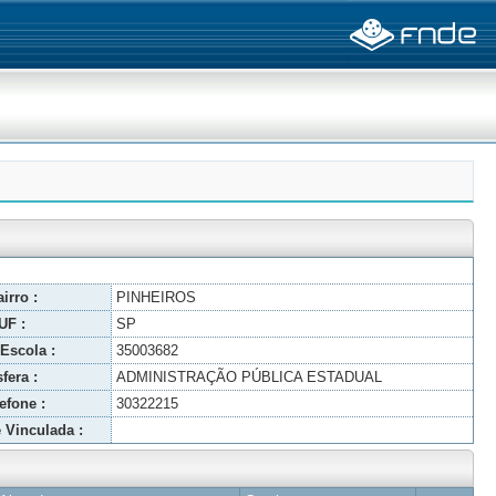
irro :
PINHEIROS
UF :
SP
Escola :
35003682
fera :
ADMINISTRAÇÃO PÚBLICA ESTADUAL
efone :
30322215
 Vinculada :