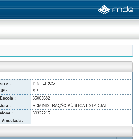
irro :
PINHEIROS
UF :
SP
Escola :
35003682
fera :
ADMINISTRAÇÃO PÚBLICA ESTADUAL
efone :
30322215
 Vinculada :