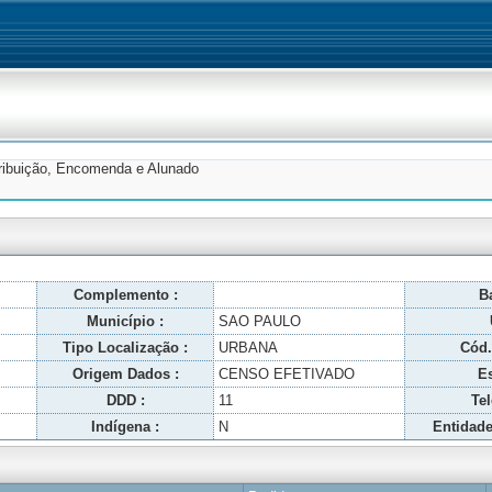
tribuição, Encomenda e Alunado
Complemento :
Ba
Município :
SAO PAULO
Tipo Localização :
URBANA
Cód.
Origem Dados :
CENSO EFETIVADO
Es
DDD :
11
Tel
Indígena :
N
Entidade