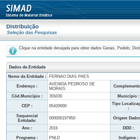
Distribuição
Seleção das Pesquisas
Clique na entidade desejada para obter dados Gerais, Pedido, Dis
Dados da Entidade
Nome da Entidade :
FERNAO DIAS PAES
AVENIDA PEDROSO DE
Endereço :
Complemento
MORAIS
Cód.Município :
355030
Município :
Tipo Localiza
CEP :
05420000
:
Sequencial
000000197950
Origem Dados
Entidade:
Ano :
2016
DDD :
Programa :
PNLD
Indígena :