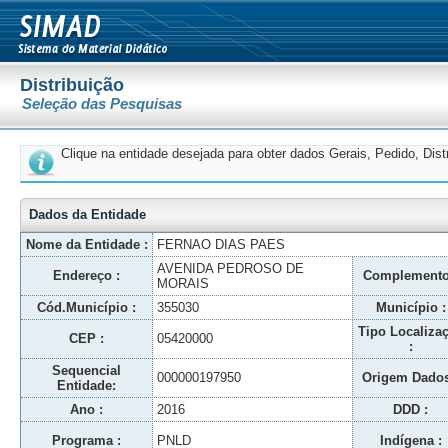
Distribuição
Seleção das Pesquisas
Clique na entidade desejada para obter dados Gerais, Pedido, Dis
Dados da Entidade
Nome da Entidade :
FERNAO DIAS PAES
AVENIDA PEDROSO DE
Endereço :
Complemento
MORAIS
Cód.Município :
355030
Município :
Tipo Localiza
CEP :
05420000
:
Sequencial
000000197950
Origem Dados
Entidade:
Ano :
2016
DDD :
Programa :
PNLD
Indígena :