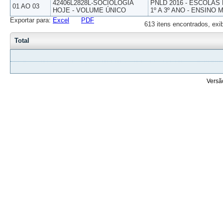
42406L2828L-SOCIOLOGIA
PNLD 2016 - ESCOLAS
01 AO 03
HOJE - VOLUME ÚNICO
1º A 3º ANO - ENSINO 
Exportar para:
Excel
PDF
613 itens encontrados, exi
Total
Versã