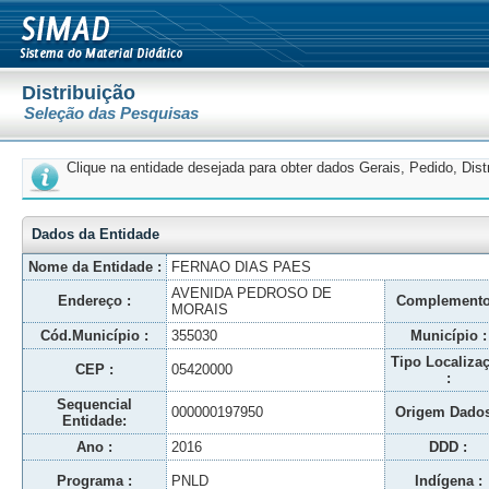
Distribuição
Seleção das Pesquisas
Clique na entidade desejada para obter dados Gerais, Pedido, Dis
Dados da Entidade
Nome da Entidade :
FERNAO DIAS PAES
AVENIDA PEDROSO DE
Endereço :
Complemento
MORAIS
Cód.Município :
355030
Município :
Tipo Localiza
CEP :
05420000
:
Sequencial
000000197950
Origem Dados
Entidade:
Ano :
2016
DDD :
Programa :
PNLD
Indígena :