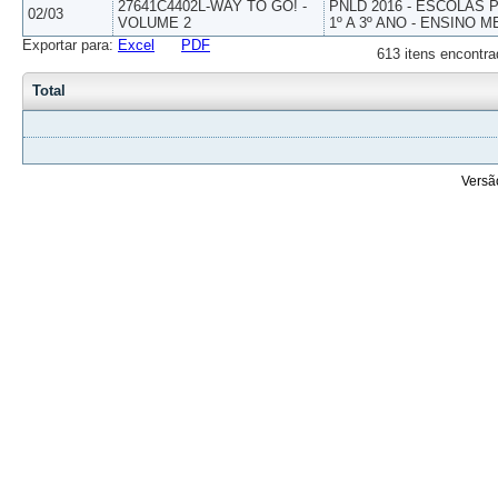
27641C4402L-WAY TO GO! -
PNLD 2016 - ESCOLAS
02/03
VOLUME 2
1º A 3º ANO - ENSINO M
Exportar para:
Excel
PDF
613 itens encontra
Total
Versã