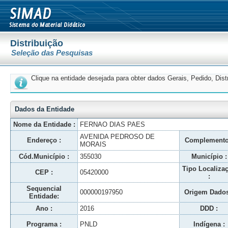
Distribuição
Seleção das Pesquisas
Clique na entidade desejada para obter dados Gerais, Pedido, Dis
Dados da Entidade
Nome da Entidade :
FERNAO DIAS PAES
AVENIDA PEDROSO DE
Endereço :
Complemento
MORAIS
Cód.Município :
355030
Município :
Tipo Localiza
CEP :
05420000
:
Sequencial
000000197950
Origem Dados
Entidade:
Ano :
2016
DDD :
Programa :
PNLD
Indígena :