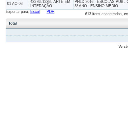
42379L1328L-ARTE EM
PNLD 2016 - ESCOLAS PUBLI
01 AO 03
INTERAÇÃO
3º ANO - ENSINO MEDIO
Exportar para:
Excel
PDF
613 itens encontrados, ex
Total
Versã