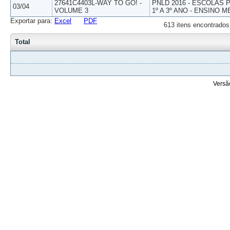
27641C4403L-WAY TO GO! -
PNLD 2016 - ESCOLAS
03/04
VOLUME 3
1º A 3º ANO - ENSINO M
Exportar para:
Excel
PDF
613 itens encontrados
Total
Versã