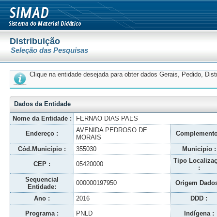
Distribuição
Seleção das Pesquisas
Clique na entidade desejada para obter dados Gerais, Pedido, Dis
Dados da Entidade
Nome da Entidade :
FERNAO DIAS PAES
AVENIDA PEDROSO DE
Endereço :
Complemento
MORAIS
Cód.Município :
355030
Município :
Tipo Localiza
CEP :
05420000
:
Sequencial
000000197950
Origem Dados
Entidade:
Ano :
2016
DDD :
Programa :
PNLD
Indígena :