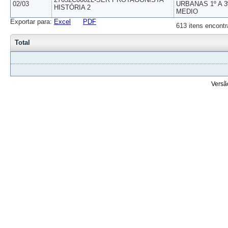
02/03
URBANAS 1º A 3
HISTÓRIA 2
MEDIO
Exportar para:
Excel
PDF
613 itens encontr
Total
Versã