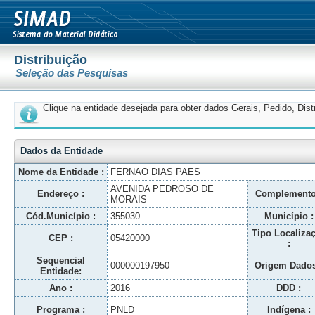
Distribuição
Seleção das Pesquisas
Clique na entidade desejada para obter dados Gerais, Pedido, Dis
Dados da Entidade
Nome da Entidade :
FERNAO DIAS PAES
AVENIDA PEDROSO DE
Endereço :
Complemento
MORAIS
Cód.Município :
355030
Município :
Tipo Localiza
CEP :
05420000
:
Sequencial
000000197950
Origem Dados
Entidade:
Ano :
2016
DDD :
Programa :
PNLD
Indígena :