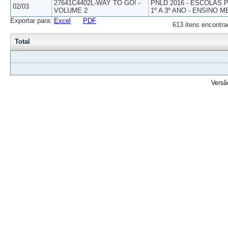
27641C4402L-WAY TO GO! -
PNLD 2016 - ESCOLAS
02/03
VOLUME 2
1º A 3º ANO - ENSINO M
Exportar para:
Excel
PDF
613 itens encontra
Total
Versã