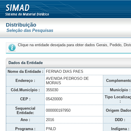
Distribuição
Seleção das Pesquisas
Clique na entidade desejada para obter dados Gerais, Pedido, Dis
Dados da Entidade
Nome da Entidade :
FERNAO DIAS PAES
AVENIDA PEDROSO DE
Endereço :
Complemento
MORAIS
Cód.Município :
355030
Município :
Tipo Localiza
CEP :
05420000
:
Sequencial
000000197950
Origem Dados
Entidade:
Ano :
2016
DDD :
Programa :
PNLD
Indígena :