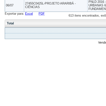
PNLD 2016
27455C0425L-PROJETO ARARIBÁ -
06/07
URBANAS 6º
CIÊNCIAS
FUNDAMEN
Exportar para:
Excel
PDF
613 itens encontrados, exi
Total
Versã