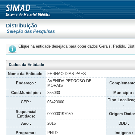
Distribuição
Seleção das Pesquisas
Clique na entidade desejada para obter dados Gerais, Pedido, Dis
Dados da Entidade
Nome da Entidade :
FERNAO DIAS PAES
AVENIDA PEDROSO DE
Endereço :
Complemento
MORAIS
Cód.Município :
355030
Município :
Tipo Localiza
CEP :
05420000
:
Sequencial
000000197950
Origem Dados
Entidade:
Ano :
2016
DDD :
Programa :
PNLD
Indígena :