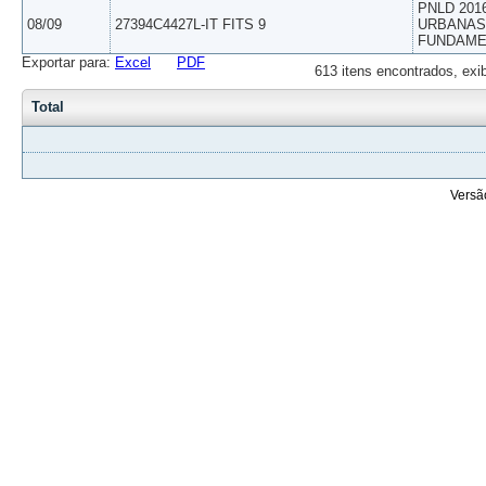
PNLD 201
08/09
27394C4427L-IT FITS 9
URBANAS 
FUNDAME
Exportar para:
Excel
PDF
613 itens encontrados, exi
Total
Versã