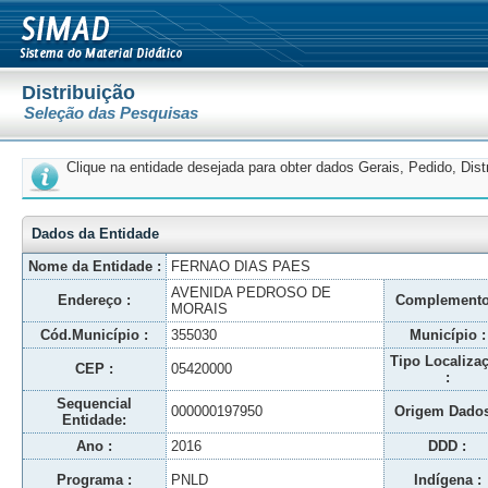
Distribuição
Seleção das Pesquisas
Clique na entidade desejada para obter dados Gerais, Pedido, Dis
Dados da Entidade
Nome da Entidade :
FERNAO DIAS PAES
AVENIDA PEDROSO DE
Endereço :
Complemento
MORAIS
Cód.Município :
355030
Município :
Tipo Localiza
CEP :
05420000
:
Sequencial
000000197950
Origem Dados
Entidade:
Ano :
2016
DDD :
Programa :
PNLD
Indígena :