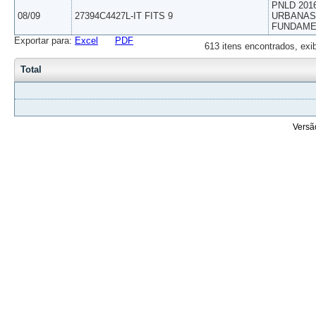
PNLD 201
08/09
27394C4427L-IT FITS 9
URBANAS 
FUNDAME
Exportar para:
Excel
PDF
613 itens encontrados, exi
Total
Versã