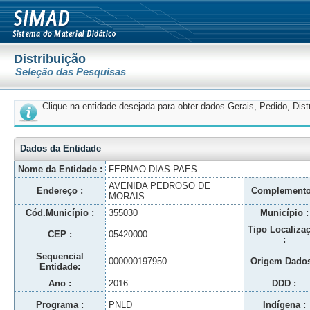
Distribuição
Seleção das Pesquisas
Clique na entidade desejada para obter dados Gerais, Pedido, Dis
Dados da Entidade
Nome da Entidade :
FERNAO DIAS PAES
AVENIDA PEDROSO DE
Endereço :
Complemento
MORAIS
Cód.Município :
355030
Município :
Tipo Localiza
CEP :
05420000
:
Sequencial
000000197950
Origem Dados
Entidade:
Ano :
2016
DDD :
Programa :
PNLD
Indígena :