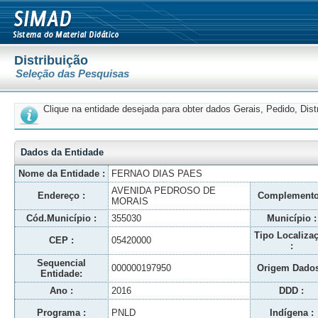
Distribuição
Seleção das Pesquisas
Clique na entidade desejada para obter dados Gerais, Pedido, Dis
Dados da Entidade
Nome da Entidade :
FERNAO DIAS PAES
AVENIDA PEDROSO DE
Endereço :
Complemento
MORAIS
Cód.Município :
355030
Município :
Tipo Localiza
CEP :
05420000
:
Sequencial
000000197950
Origem Dados
Entidade:
Ano :
2016
DDD :
Programa :
PNLD
Indígena :