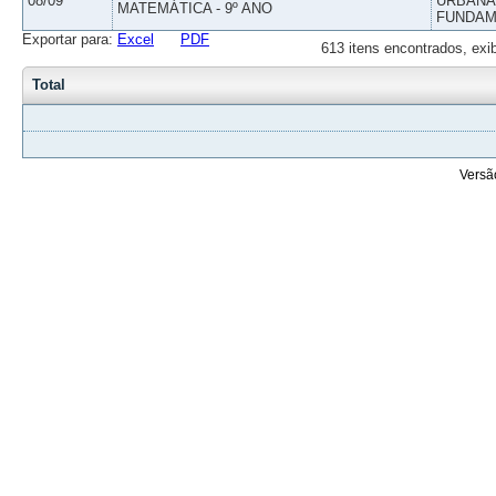
08/09
URBANAS
MATEMÁTICA - 9º ANO
FUNDAM
Exportar para:
Excel
PDF
613 itens encontrados, exi
Total
Versã