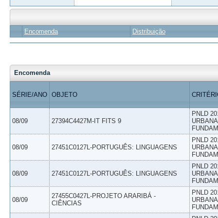
Encomenda
Distribuição
Encomenda
SÉRIE/ANO
OBJETO
CRITÉR
PNLD 20
08/09
27394C4427M-IT FITS 9
URBANAS
FUNDAM
PNLD 20
08/09
27451C0127L-PORTUGUÊS: LINGUAGENS
URBANAS
FUNDAM
PNLD 20
08/09
27451C0127L-PORTUGUÊS: LINGUAGENS
URBANAS
FUNDAM
PNLD 20
27455C0427L-PROJETO ARARIBÁ -
08/09
URBANAS
CIÊNCIAS
FUNDAM