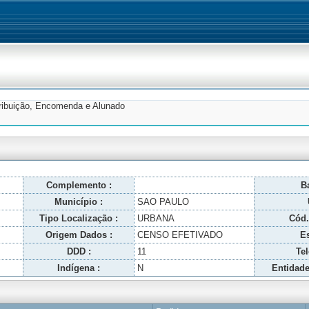
tribuição, Encomenda e Alunado
Complemento :
Ba
Município :
SAO PAULO
Tipo Localização :
URBANA
Cód.
Origem Dados :
CENSO EFETIVADO
Es
DDD :
11
Tel
Indígena :
N
Entidade