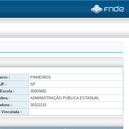
irro :
PINHEIROS
UF :
SP
Escola :
35003682
fera :
ADMINISTRAÇÃO PÚBLICA ESTADUAL
efone :
30322215
 Vinculada :