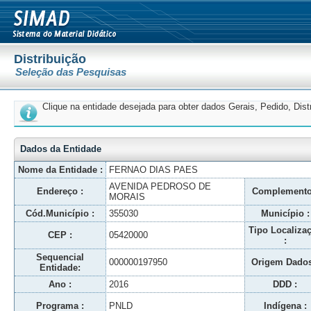
Distribuição
Seleção das Pesquisas
Clique na entidade desejada para obter dados Gerais, Pedido, Dis
Dados da Entidade
Nome da Entidade :
FERNAO DIAS PAES
AVENIDA PEDROSO DE
Endereço :
Complemento
MORAIS
Cód.Município :
355030
Município :
Tipo Localiza
CEP :
05420000
:
Sequencial
000000197950
Origem Dados
Entidade:
Ano :
2016
DDD :
Programa :
PNLD
Indígena :