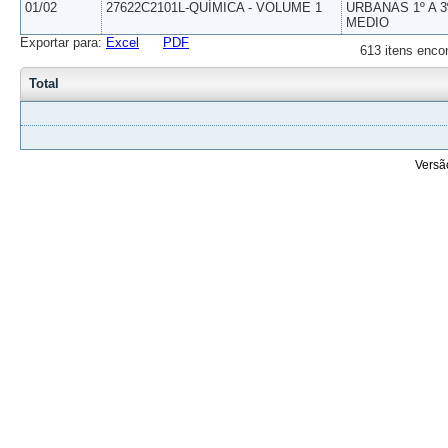
01/02
27622C2101L-QUÍMICA - VOLUME 1
URBANAS 1º A 3
MEDIO
Exportar para:
Excel
PDF
613 itens enco
Total
Versã