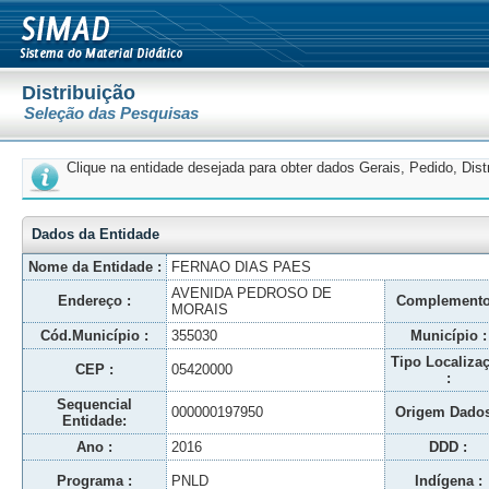
Distribuição
Seleção das Pesquisas
Clique na entidade desejada para obter dados Gerais, Pedido, Dis
Dados da Entidade
Nome da Entidade :
FERNAO DIAS PAES
AVENIDA PEDROSO DE
Endereço :
Complemento
MORAIS
Cód.Município :
355030
Município :
Tipo Localiza
CEP :
05420000
:
Sequencial
000000197950
Origem Dados
Entidade:
Ano :
2016
DDD :
Programa :
PNLD
Indígena :