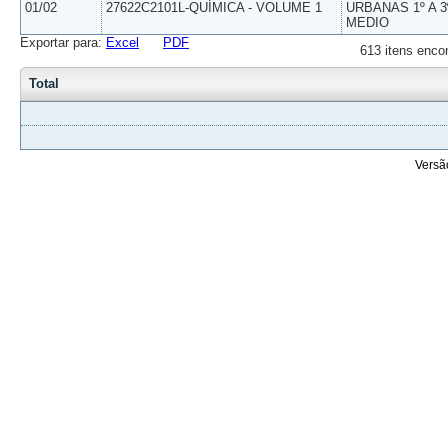
01/02
27622C2101L-QUÍMICA - VOLUME 1
URBANAS 1º A 3
MEDIO
Exportar para:
Excel
PDF
613 itens enco
Total
Versã