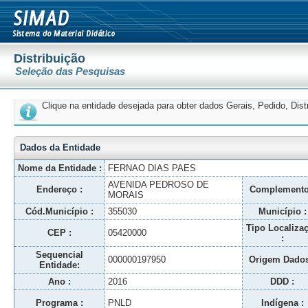
Distribuição
Seleção das Pesquisas
Clique na entidade desejada para obter dados Gerais, Pedido, Dis
Dados da Entidade
Nome da Entidade :
FERNAO DIAS PAES
AVENIDA PEDROSO DE
Endereço :
Complemento
MORAIS
Cód.Município :
355030
Município :
Tipo Localiza
CEP :
05420000
:
Sequencial
000000197950
Origem Dados
Entidade:
Ano :
2016
DDD :
Programa :
PNLD
Indígena :