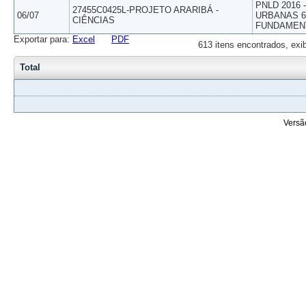
PNLD 2016
27455C0425L-PROJETO ARARIBÁ -
06/07
URBANAS 6º
CIÊNCIAS
FUNDAMEN
Exportar para:
Excel
PDF
613 itens encontrados, exi
Total
Versã