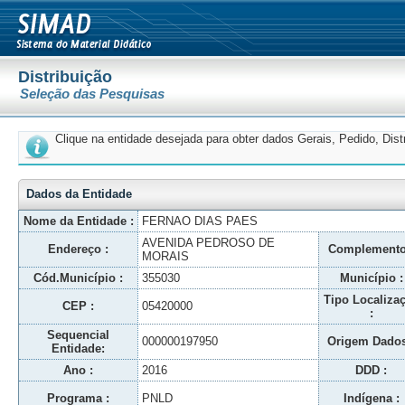
Distribuição
Seleção das Pesquisas
Clique na entidade desejada para obter dados Gerais, Pedido, Dis
Dados da Entidade
Nome da Entidade :
FERNAO DIAS PAES
AVENIDA PEDROSO DE
Endereço :
Complemento
MORAIS
Cód.Município :
355030
Município :
Tipo Localiza
CEP :
05420000
:
Sequencial
000000197950
Origem Dados
Entidade:
Ano :
2016
DDD :
Programa :
PNLD
Indígena :