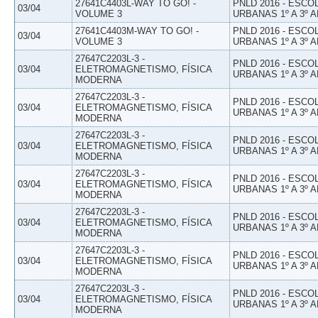
27641C4403L-WAY TO GO! -
PNLD 2016 - ESCO
03/04
VOLUME 3
URBANAS 1º A 3º 
27641C4403M-WAY TO GO! -
PNLD 2016 - ESCO
03/04
VOLUME 3
URBANAS 1º A 3º 
27647C2203L-3 -
PNLD 2016 - ESCO
03/04
ELETROMAGNETISMO, FÍSICA
URBANAS 1º A 3º 
MODERNA
27647C2203L-3 -
PNLD 2016 - ESCO
03/04
ELETROMAGNETISMO, FÍSICA
URBANAS 1º A 3º 
MODERNA
27647C2203L-3 -
PNLD 2016 - ESCO
03/04
ELETROMAGNETISMO, FÍSICA
URBANAS 1º A 3º 
MODERNA
27647C2203L-3 -
PNLD 2016 - ESCO
03/04
ELETROMAGNETISMO, FÍSICA
URBANAS 1º A 3º 
MODERNA
27647C2203L-3 -
PNLD 2016 - ESCO
03/04
ELETROMAGNETISMO, FÍSICA
URBANAS 1º A 3º 
MODERNA
27647C2203L-3 -
PNLD 2016 - ESCO
03/04
ELETROMAGNETISMO, FÍSICA
URBANAS 1º A 3º 
MODERNA
27647C2203L-3 -
PNLD 2016 - ESCO
03/04
ELETROMAGNETISMO, FÍSICA
URBANAS 1º A 3º 
MODERNA