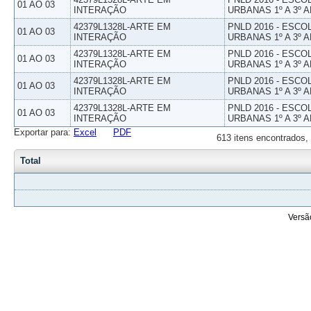
01 AO 03
INTERAÇÃO
URBANAS 1º A 3º 
42379L1328L-ARTE EM
PNLD 2016 - ESCO
01 AO 03
INTERAÇÃO
URBANAS 1º A 3º 
42379L1328L-ARTE EM
PNLD 2016 - ESCO
01 AO 03
INTERAÇÃO
URBANAS 1º A 3º 
42379L1328L-ARTE EM
PNLD 2016 - ESCO
01 AO 03
INTERAÇÃO
URBANAS 1º A 3º 
42379L1328L-ARTE EM
PNLD 2016 - ESCO
01 AO 03
INTERAÇÃO
URBANAS 1º A 3º 
Exportar para:
Excel
PDF
613 itens encontrados,
Total
Versã