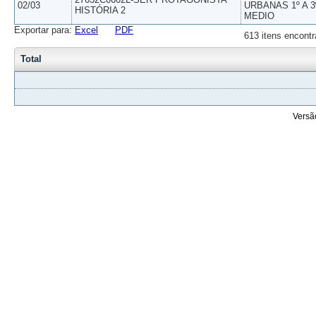
02/03
URBANAS 1º A 3
HISTÓRIA 2
MEDIO
Exportar para:
Excel
PDF
613 itens encontr
Total
Versã