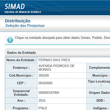
Distribuição
Seleção das Pesquisas
Clique na entidade desejada para obter dados Gerais, Pedido, Dis
Dados da Entidade
Nome da Entidade :
FERNAO DIAS PAES
AVENIDA PEDROSO DE
Endereço :
Complemento
MORAIS
Cód.Município :
355030
Município :
Tipo Localiza
CEP :
05420000
:
Sequencial
000000197950
Origem Dados
Entidade:
Ano :
2016
DDD :
Programa :
PNLD
Indígena :