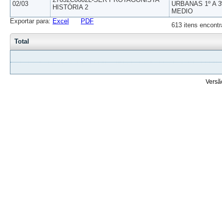
02/03
URBANAS 1º A 3
HISTÓRIA 2
MEDIO
Exportar para:
Excel
PDF
613 itens encontr
Total
Versã