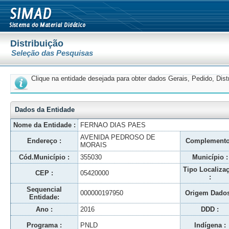
Distribuição
Seleção das Pesquisas
Clique na entidade desejada para obter dados Gerais, Pedido, Dis
Dados da Entidade
Nome da Entidade :
FERNAO DIAS PAES
AVENIDA PEDROSO DE
Endereço :
Complemento
MORAIS
Cód.Município :
355030
Município :
Tipo Localiza
CEP :
05420000
:
Sequencial
000000197950
Origem Dados
Entidade:
Ano :
2016
DDD :
Programa :
PNLD
Indígena :