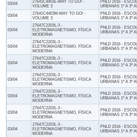
27641C4403L-WAY TO GO! -
PNLD 2016 - ESCO
03/04
VOLUME 3
URBANAS 1º A 3º 
27641C4403M-WAY TO GO! -
PNLD 2016 - ESCO
03/04
VOLUME 3
URBANAS 1º A 3º 
27647C2203L-3 -
PNLD 2016 - ESCO
03/04
ELETROMAGNETISMO, FÍSICA
URBANAS 1º A 3º 
MODERNA
27647C2203L-3 -
PNLD 2016 - ESCO
03/04
ELETROMAGNETISMO, FÍSICA
URBANAS 1º A 3º 
MODERNA
27647C2203L-3 -
PNLD 2016 - ESCO
03/04
ELETROMAGNETISMO, FÍSICA
URBANAS 1º A 3º 
MODERNA
27647C2203L-3 -
PNLD 2016 - ESCO
03/04
ELETROMAGNETISMO, FÍSICA
URBANAS 1º A 3º 
MODERNA
27647C2203L-3 -
PNLD 2016 - ESCO
03/04
ELETROMAGNETISMO, FÍSICA
URBANAS 1º A 3º 
MODERNA
27647C2203L-3 -
PNLD 2016 - ESCO
03/04
ELETROMAGNETISMO, FÍSICA
URBANAS 1º A 3º 
MODERNA
27647C2203L-3 -
PNLD 2016 - ESCO
03/04
ELETROMAGNETISMO, FÍSICA
URBANAS 1º A 3º 
MODERNA