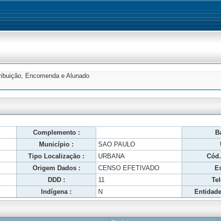
tribuição, Encomenda e Alunado
Complemento :
Ba
Município :
SAO PAULO
Tipo Localização :
URBANA
Cód.
Origem Dados :
CENSO EFETIVADO
Es
DDD :
11
Tel
Indígena :
N
Entidade