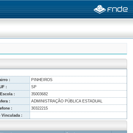
irro :
PINHEIROS
UF :
SP
Escola :
35003682
fera :
ADMINISTRAÇÃO PÚBLICA ESTADUAL
efone :
30322215
 Vinculada :