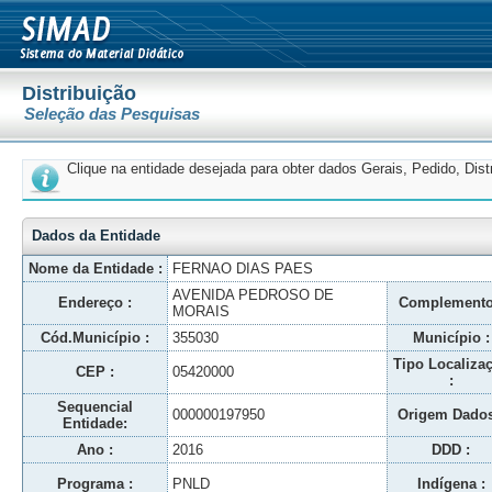
Distribuição
Seleção das Pesquisas
Clique na entidade desejada para obter dados Gerais, Pedido, Dis
Dados da Entidade
Nome da Entidade :
FERNAO DIAS PAES
AVENIDA PEDROSO DE
Endereço :
Complemento
MORAIS
Cód.Município :
355030
Município :
Tipo Localiza
CEP :
05420000
:
Sequencial
000000197950
Origem Dados
Entidade:
Ano :
2016
DDD :
Programa :
PNLD
Indígena :