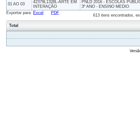
42379L1328L-ARTE EM
PNLD 2016 - ESCOLAS PUBLI
01 AO 03
INTERAÇÃO
3º ANO - ENSINO MEDIO
Exportar para:
Excel
PDF
613 itens encontrados, ex
Total
Versã