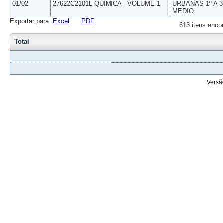
01/02
27622C2101L-QUÍMICA - VOLUME 1
URBANAS 1º A 3
MEDIO
Exportar para:
Excel
PDF
613 itens enco
Total
Versã