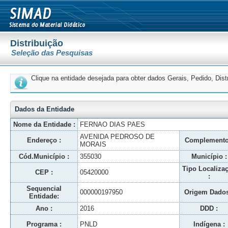
Distribuição
Seleção das Pesquisas
Clique na entidade desejada para obter dados Gerais, Pedido, Dis
Dados da Entidade
Nome da Entidade :
FERNAO DIAS PAES
AVENIDA PEDROSO DE
Endereço :
Complemento
MORAIS
Cód.Município :
355030
Município :
Tipo Localiza
CEP :
05420000
:
Sequencial
000000197950
Origem Dados
Entidade:
Ano :
2016
DDD :
Programa :
PNLD
Indígena :