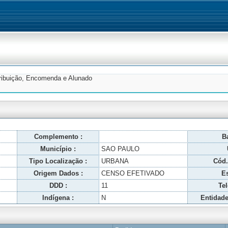
tribuição, Encomenda e Alunado
Complemento :
Ba
Município :
SAO PAULO
Tipo Localização :
URBANA
Cód.
Origem Dados :
CENSO EFETIVADO
Es
DDD :
11
Tel
Indígena :
N
Entidade