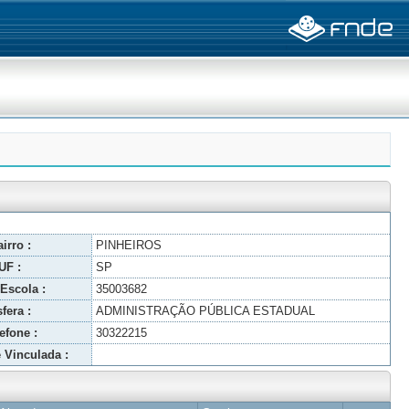
irro :
PINHEIROS
UF :
SP
Escola :
35003682
fera :
ADMINISTRAÇÃO PÚBLICA ESTADUAL
efone :
30322215
 Vinculada :