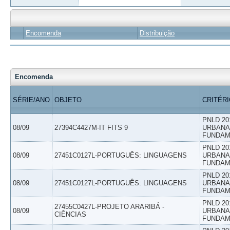
Encomenda
Distribuição
Encomenda
SÉRIE/ANO
OBJETO
CRITÉR
PNLD 20
08/09
27394C4427M-IT FITS 9
URBANAS
FUNDAM
PNLD 20
08/09
27451C0127L-PORTUGUÊS: LINGUAGENS
URBANAS
FUNDAM
PNLD 20
08/09
27451C0127L-PORTUGUÊS: LINGUAGENS
URBANAS
FUNDAM
PNLD 20
27455C0427L-PROJETO ARARIBÁ -
08/09
URBANAS
CIÊNCIAS
FUNDAM