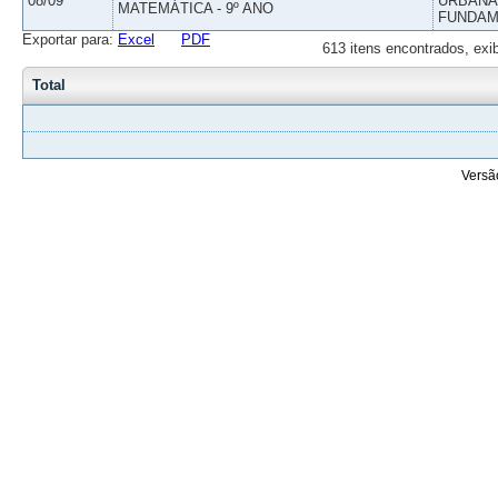
08/09
URBANAS
MATEMÁTICA - 9º ANO
FUNDAM
Exportar para:
Excel
PDF
613 itens encontrados, exi
Total
Versã