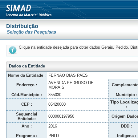
Distribuição
Seleção das Pesquisas
Clique na entidade desejada para obter dados Gerais, Pedido, Dis
Dados da Entidade
Nome da Entidade :
FERNAO DIAS PAES
AVENIDA PEDROSO DE
Endereço :
Complemento
MORAIS
Cód.Município :
355030
Município :
Tipo Localiza
CEP :
05420000
:
Sequencial
000000197950
Origem Dados
Entidade:
Ano :
2016
DDD :
Programa :
PNLD
Indígena :