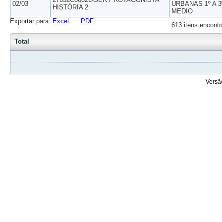
02/03
URBANAS 1º A 3
HISTÓRIA 2
MEDIO
Exportar para:
Excel
PDF
613 itens encontr
Total
Versã