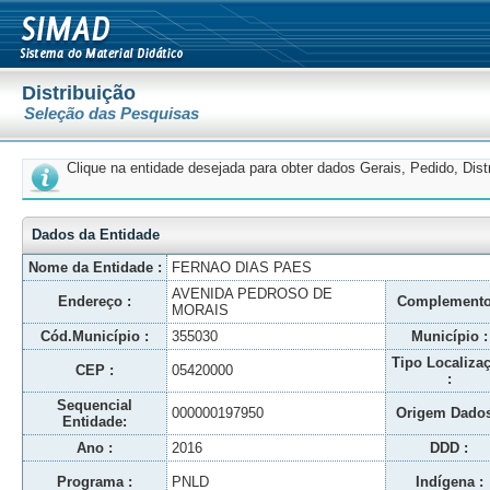
Distribuição
Seleção das Pesquisas
Clique na entidade desejada para obter dados Gerais, Pedido, Dis
Dados da Entidade
Nome da Entidade :
FERNAO DIAS PAES
AVENIDA PEDROSO DE
Endereço :
Complemento
MORAIS
Cód.Município :
355030
Município :
Tipo Localiza
CEP :
05420000
:
Sequencial
000000197950
Origem Dados
Entidade:
Ano :
2016
DDD :
Programa :
PNLD
Indígena :