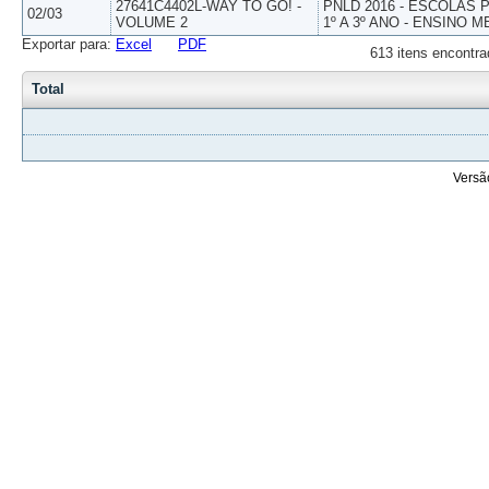
27641C4402L-WAY TO GO! -
PNLD 2016 - ESCOLAS
02/03
VOLUME 2
1º A 3º ANO - ENSINO M
Exportar para:
Excel
PDF
613 itens encontra
Total
Versã