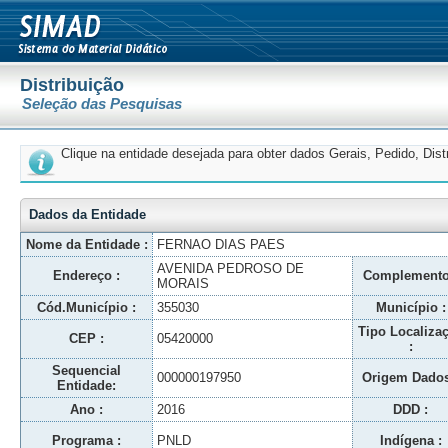
Distribuição
Seleção das Pesquisas
Clique na entidade desejada para obter dados Gerais, Pedido, Dis
Dados da Entidade
Nome da Entidade :
FERNAO DIAS PAES
AVENIDA PEDROSO DE
Endereço :
Complemento
MORAIS
Cód.Município :
355030
Município :
Tipo Localiza
CEP :
05420000
:
Sequencial
000000197950
Origem Dados
Entidade:
Ano :
2016
DDD :
Programa :
PNLD
Indígena :