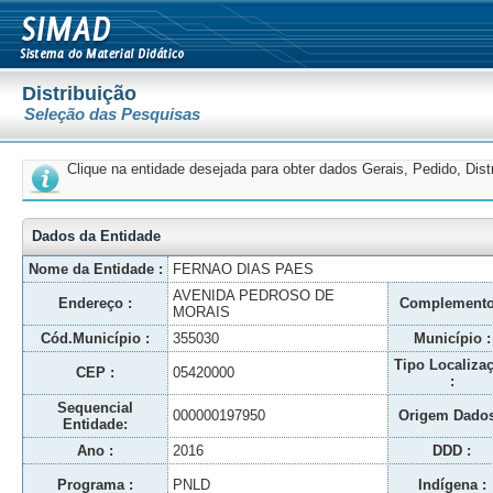
Distribuição
Seleção das Pesquisas
Clique na entidade desejada para obter dados Gerais, Pedido, Dis
Dados da Entidade
Nome da Entidade :
FERNAO DIAS PAES
AVENIDA PEDROSO DE
Endereço :
Complemento
MORAIS
Cód.Município :
355030
Município :
Tipo Localiza
CEP :
05420000
:
Sequencial
000000197950
Origem Dados
Entidade:
Ano :
2016
DDD :
Programa :
PNLD
Indígena :