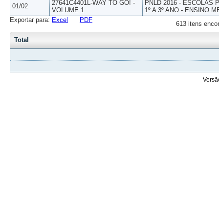
27641C4401L-WAY TO GO! -
PNLD 2016 - ESCOLAS
01/02
VOLUME 1
1º A 3º ANO - ENSINO M
Exportar para:
Excel
PDF
613 itens enco
Total
Versã