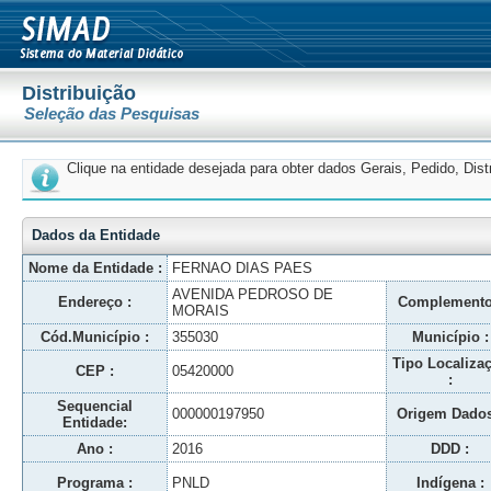
Distribuição
Seleção das Pesquisas
Clique na entidade desejada para obter dados Gerais, Pedido, Dis
Dados da Entidade
Nome da Entidade :
FERNAO DIAS PAES
AVENIDA PEDROSO DE
Endereço :
Complemento
MORAIS
Cód.Município :
355030
Município :
Tipo Localiza
CEP :
05420000
:
Sequencial
000000197950
Origem Dados
Entidade:
Ano :
2016
DDD :
Programa :
PNLD
Indígena :