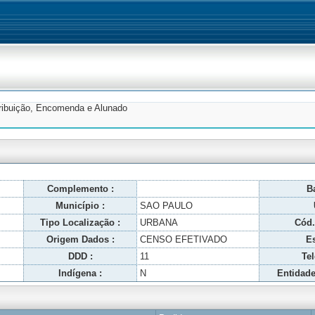
tribuição, Encomenda e Alunado
Complemento :
Ba
Município :
SAO PAULO
Tipo Localização :
URBANA
Cód.
Origem Dados :
CENSO EFETIVADO
Es
DDD :
11
Tel
Indígena :
N
Entidade