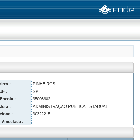
irro :
PINHEIROS
UF :
SP
Escola :
35003682
fera :
ADMINISTRAÇÃO PÚBLICA ESTADUAL
efone :
30322215
 Vinculada :