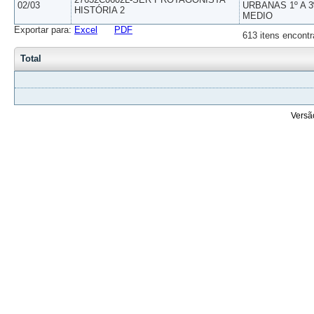
02/03
URBANAS 1º A 3
HISTÓRIA 2
MEDIO
Exportar para:
Excel
PDF
613 itens encontr
Total
Versã