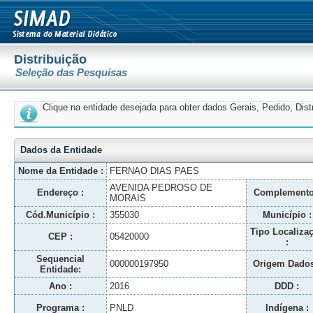
Distribuição
Seleção das Pesquisas
Clique na entidade desejada para obter dados Gerais, Pedido, Dis
Dados da Entidade
Nome da Entidade :
FERNAO DIAS PAES
AVENIDA PEDROSO DE
Endereço :
Complemento
MORAIS
Cód.Município :
355030
Município :
Tipo Localiza
CEP :
05420000
:
Sequencial
000000197950
Origem Dados
Entidade:
Ano :
2016
DDD :
Programa :
PNLD
Indígena :