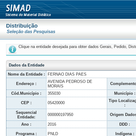
Distribuição
Seleção das Pesquisas
Clique na entidade desejada para obter dados Gerais, Pedido, Dis
Dados da Entidade
Nome da Entidade :
FERNAO DIAS PAES
AVENIDA PEDROSO DE
Endereço :
Complemento
MORAIS
Cód.Município :
355030
Município :
Tipo Localiza
CEP :
05420000
:
Sequencial
000000197950
Origem Dados
Entidade:
Ano :
2016
DDD :
Programa :
PNLD
Indígena :