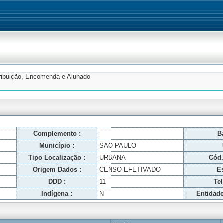
tribuição, Encomenda e Alunado
Complemento :
Ba
Município :
SAO PAULO
Tipo Localização :
URBANA
Cód.
Origem Dados :
CENSO EFETIVADO
Es
DDD :
11
Tel
Indígena :
N
Entidade