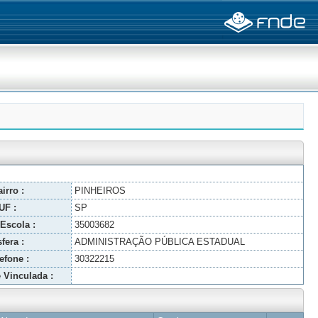
irro :
PINHEIROS
UF :
SP
Escola :
35003682
fera :
ADMINISTRAÇÃO PÚBLICA ESTADUAL
efone :
30322215
 Vinculada :