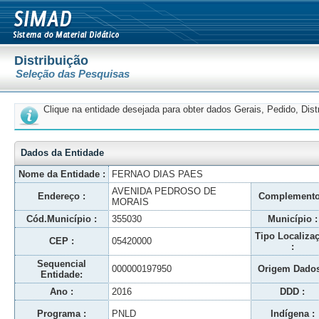
Distribuição
Seleção das Pesquisas
Clique na entidade desejada para obter dados Gerais, Pedido, Dis
Dados da Entidade
Nome da Entidade :
FERNAO DIAS PAES
AVENIDA PEDROSO DE
Endereço :
Complemento
MORAIS
Cód.Município :
355030
Município :
Tipo Localiza
CEP :
05420000
:
Sequencial
000000197950
Origem Dados
Entidade:
Ano :
2016
DDD :
Programa :
PNLD
Indígena :