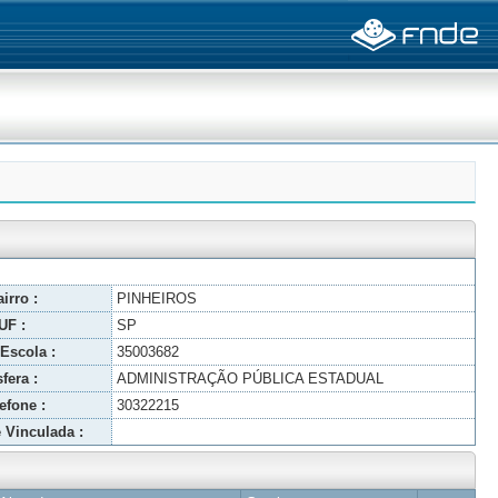
irro :
PINHEIROS
UF :
SP
Escola :
35003682
fera :
ADMINISTRAÇÃO PÚBLICA ESTADUAL
efone :
30322215
 Vinculada :