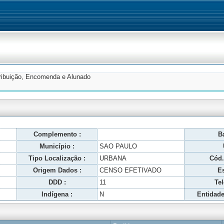
tribuição, Encomenda e Alunado
Complemento :
Ba
Município :
SAO PAULO
Tipo Localização :
URBANA
Cód.
Origem Dados :
CENSO EFETIVADO
Es
DDD :
11
Tel
Indígena :
N
Entidade