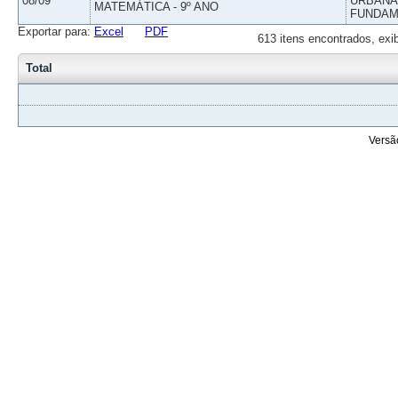
08/09
URBANAS
MATEMÁTICA - 9º ANO
FUNDAM
Exportar para:
Excel
PDF
613 itens encontrados, exi
Total
Versã