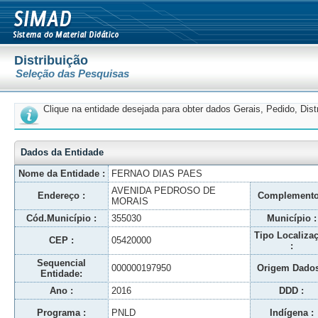
Distribuição
Seleção das Pesquisas
Clique na entidade desejada para obter dados Gerais, Pedido, Dis
Dados da Entidade
Nome da Entidade :
FERNAO DIAS PAES
AVENIDA PEDROSO DE
Endereço :
Complemento
MORAIS
Cód.Município :
355030
Município :
Tipo Localiza
CEP :
05420000
:
Sequencial
000000197950
Origem Dados
Entidade:
Ano :
2016
DDD :
Programa :
PNLD
Indígena :