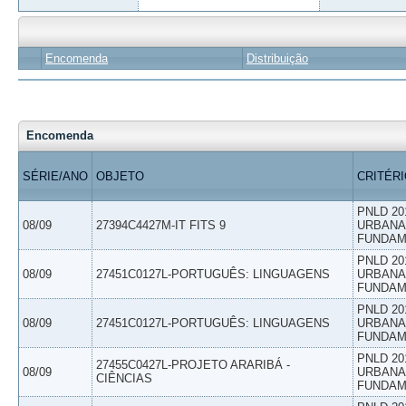
Encomenda
Distribuição
Encomenda
SÉRIE/ANO
OBJETO
CRITÉR
PNLD 20
08/09
27394C4427M-IT FITS 9
URBANAS
FUNDAM
PNLD 20
08/09
27451C0127L-PORTUGUÊS: LINGUAGENS
URBANAS
FUNDAM
PNLD 20
08/09
27451C0127L-PORTUGUÊS: LINGUAGENS
URBANAS
FUNDAM
PNLD 20
27455C0427L-PROJETO ARARIBÁ -
08/09
URBANAS
CIÊNCIAS
FUNDAM