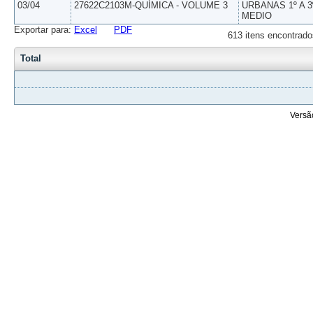
03/04
27622C2103M-QUÍMICA - VOLUME 3
URBANAS 1º A 3
MEDIO
Exportar para:
Excel
PDF
613 itens encontrado
Total
Versã