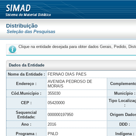
Distribuição
Seleção das Pesquisas
Clique na entidade desejada para obter dados Gerais, Pedido, Dis
Dados da Entidade
Nome da Entidade :
FERNAO DIAS PAES
AVENIDA PEDROSO DE
Endereço :
Complemento
MORAIS
Cód.Município :
355030
Município :
Tipo Localiza
CEP :
05420000
:
Sequencial
000000197950
Origem Dados
Entidade:
Ano :
2016
DDD :
Programa :
PNLD
Indígena :