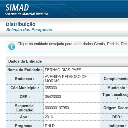
Distribuição
Seleção das Pesquisas
Clique na entidade desejada para obter dados Gerais, Pedido, Dis
Dados da Entidade
Nome da Entidade :
FERNAO DIAS PAES
AVENIDA PEDROSO DE
Endereço :
Complemento
MORAIS
Cód.Município :
355030
Município :
Tipo Localiza
CEP :
05420000
:
Sequencial
000000197950
Origem Dados
Entidade:
Ano :
2016
DDD :
Programa :
PNLD
Indígena :