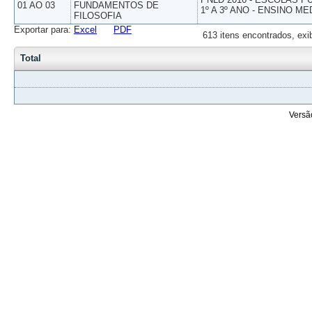
01 AO 03
FUNDAMENTOS DE
1º A 3º ANO - ENSINO ME
FILOSOFIA
Exportar para:
Excel
PDF
613 itens encontrados, exi
Total
Versã