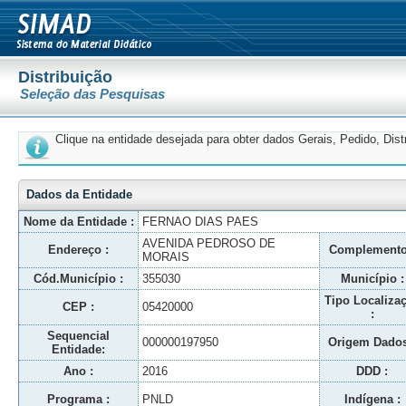
Distribuição
Seleção das Pesquisas
Clique na entidade desejada para obter dados Gerais, Pedido, Dis
Dados da Entidade
Nome da Entidade :
FERNAO DIAS PAES
AVENIDA PEDROSO DE
Endereço :
Complemento
MORAIS
Cód.Município :
355030
Município :
Tipo Localiza
CEP :
05420000
:
Sequencial
000000197950
Origem Dados
Entidade:
Ano :
2016
DDD :
Programa :
PNLD
Indígena :