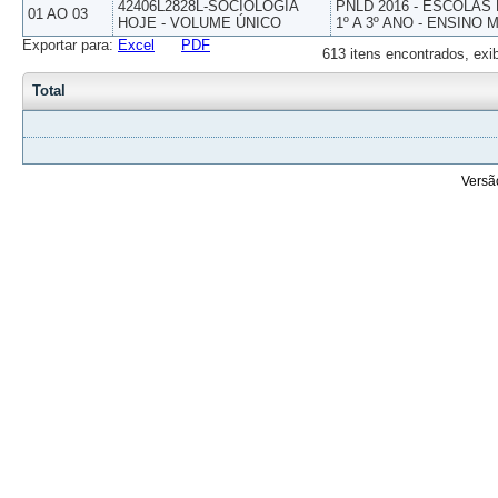
42406L2828L-SOCIOLOGIA
PNLD 2016 - ESCOLAS
01 AO 03
HOJE - VOLUME ÚNICO
1º A 3º ANO - ENSINO 
Exportar para:
Excel
PDF
613 itens encontrados, exi
Total
Versã