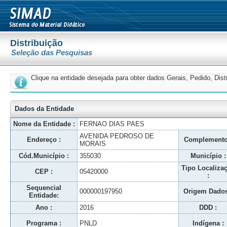
Distribuição
Seleção das Pesquisas
Clique na entidade desejada para obter dados Gerais, Pedido, Dis
Dados da Entidade
Nome da Entidade :
FERNAO DIAS PAES
AVENIDA PEDROSO DE
Endereço :
Complemento
MORAIS
Cód.Município :
355030
Município :
Tipo Localiza
CEP :
05420000
:
Sequencial
000000197950
Origem Dados
Entidade:
Ano :
2016
DDD :
Programa :
PNLD
Indígena :