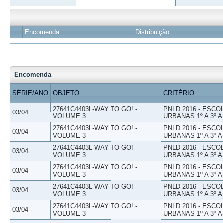
Encomenda
Distribuição
Encomenda
SÉRIE/ANO
OBJETO
CRITÉRIO
27641C4403L-WAY TO GO! -
PNLD 2016 - ESCO
03/04
VOLUME 3
URBANAS 1º A 3º 
27641C4403L-WAY TO GO! -
PNLD 2016 - ESCO
03/04
VOLUME 3
URBANAS 1º A 3º 
27641C4403L-WAY TO GO! -
PNLD 2016 - ESCO
03/04
VOLUME 3
URBANAS 1º A 3º 
27641C4403L-WAY TO GO! -
PNLD 2016 - ESCO
03/04
VOLUME 3
URBANAS 1º A 3º 
27641C4403L-WAY TO GO! -
PNLD 2016 - ESCO
03/04
VOLUME 3
URBANAS 1º A 3º 
27641C4403L-WAY TO GO! -
PNLD 2016 - ESCO
03/04
VOLUME 3
URBANAS 1º A 3º 