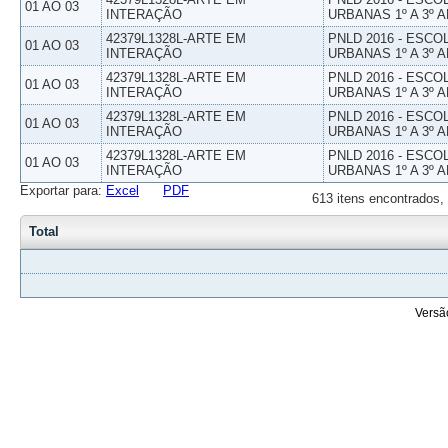
01 AO 03
INTERAÇÃO
URBANAS 1º A 3º 
42379L1328L-ARTE EM
PNLD 2016 - ESCO
01 AO 03
INTERAÇÃO
URBANAS 1º A 3º 
42379L1328L-ARTE EM
PNLD 2016 - ESCO
01 AO 03
INTERAÇÃO
URBANAS 1º A 3º 
42379L1328L-ARTE EM
PNLD 2016 - ESCO
01 AO 03
INTERAÇÃO
URBANAS 1º A 3º 
42379L1328L-ARTE EM
PNLD 2016 - ESCO
01 AO 03
INTERAÇÃO
URBANAS 1º A 3º 
Exportar para:
Excel
PDF
613 itens encontrados,
Total
Versã